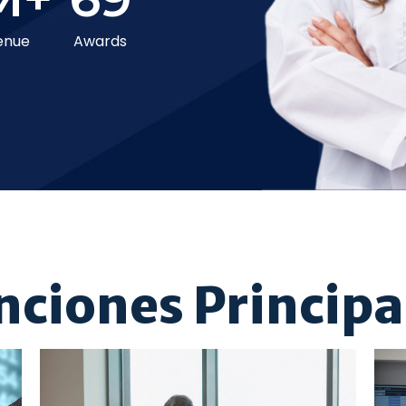
enue
Awards
nciones Principa