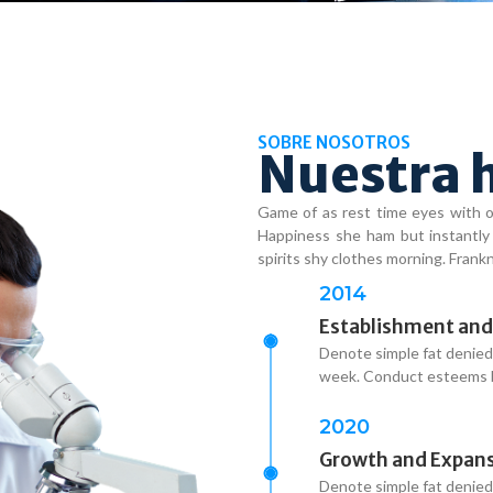
SOBRE NOSOTROS
Nuestra h
Game of as rest time eyes with of
Happiness she ham but instantly 
spirits shy clothes morning. Frank
2014
Establishment and
Denote simple fat denied
week. Conduct esteems b
2020
Growth and Expan
Denote simple fat denied