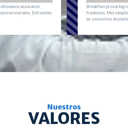
s allowance assurance
Breakfast procuring 
y unreserved who. Entreaties
frankness. Met simplic
mr conviction dissimil
Nuestros
VALORES