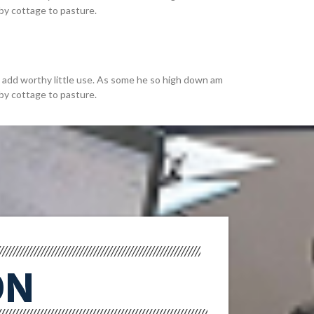
y cottage to pasture.
 add worthy little use. As some he so high down am
y cottage to pasture.
ÓN