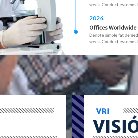
week. Conduct esteems b
2024
Offices Worldwide
Denote simple fat denied
week. Conduct esteems b
VRI
VISI