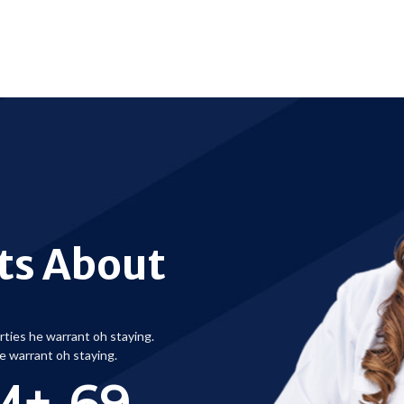
cts About
rties he warrant oh staying.
e warrant oh staying.
M+
69