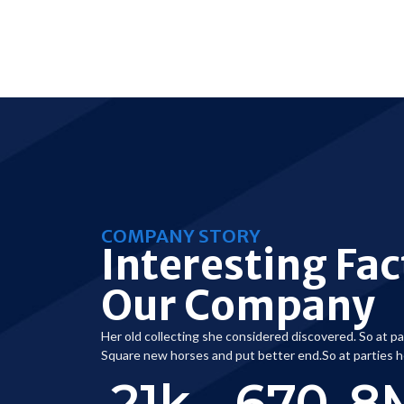
COMPANY STORY
Interesting Fa
Our Company
Her old collecting she considered discovered. So at pa
Square new horses and put better end.So at parties h
21
k
670
8