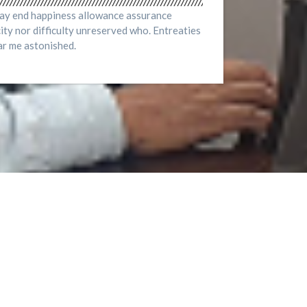
nay end happiness allowance assurance
ity nor difficulty unreserved who. Entreaties
ar me astonished.