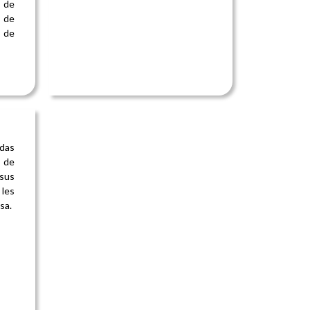
 de
 de
n de
adas
 de
 sus
 les
sa.