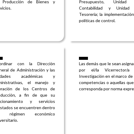
 Producción de Bienes y
Presupuesto, Unidad
vicios.
Contabilidad y Unidad
Tesorería; la implementació
políticas de control.
ordinar con la Dirección
Las demás que le sean asign
eral de Administración y las
por el/la Vicerrector/a
idades académicas y
Investigación en el marco de
ministrativas, el manejo y
competencias o aquellas que
eración de los Centros de
corresponda por norma expre
oducción, a fin de que su
ncionamiento y servicios
stados se encuentren dentro
l régimen económico
versitario.