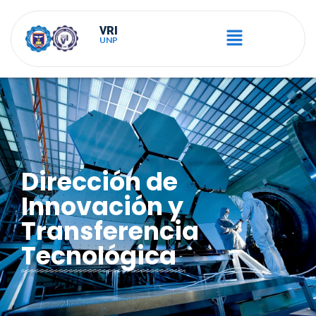
VRI
UNP
Dirección de
Innovación y
Transferencia
Tecnológica